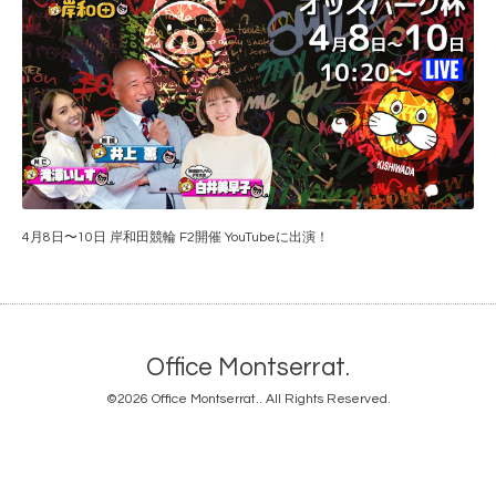
4月8日〜10日 岸和田競輪 F2開催 YouTubeに出演！
Office Montserrat.
©2026
Office Montserrat.
. All Rights Reserved.