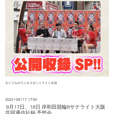
モトブルのラジオスポットライト出演
2023
/
09
/
17 17:04
9月17日、18日 岸和田競輪&サテライト大阪
共同通信社杯 予想会