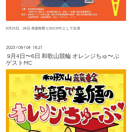
9月25日、26日 赤坂秋祭り2023MCとして出演
2023
/
09
/
04 16:21
9月4日〜6日 和歌山競輪 オレンジちゅ〜ぶ
ゲストMC