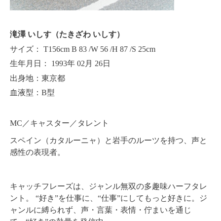
滝澤
いしす（たきざわ いしす）
サイズ： T156cm B 83 /W 56 /H 87 /S 25cm
生年月日： 1993年 02月 26日
出身地：東京都
血液型：B型
MC／キャスター／タレント
スペイン（カタルーニャ）と岩手のルーツを持つ、声と
感性の表現者。
キャッチフレーズは、ジャンル無双の多趣味ハーフタレ
ント。 “好き”を仕事に、“仕事”にしてもっと好きに。ジ
ャンルに縛られず、声・言葉・表情・佇まいを通じ