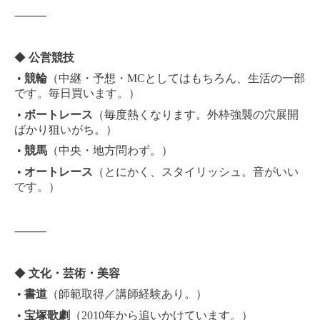
⸻
◆
公営競技
•
競輪
（中継・予想・MCとしてはもちろん、生活の一部
です。毎日買います。）
•
ボートレース
（毎度熱くなります。外枠強襲の穴展開
ばかり狙いがち。）
•
競馬
（中央・地方問わず。）
•
オートレース
（とにかく、スタイリッシュ。音がいい
です。）
⸻
◆
文化・芸術・美容
•
書道
（師範取得／講師経験あり。）
•
宝塚歌劇
（2010年から追いかけています。）