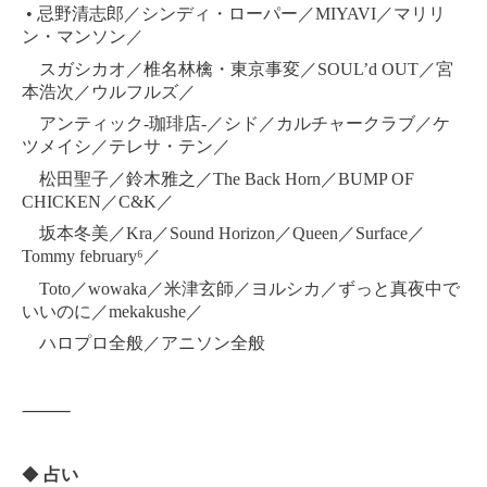
•
忌野清志郎／シンディ・ローパー／MIYAVI／マリリ
ン・マンソン／
スガシカオ／椎名林檎・東京事変／SOUL’d OUT／宮
本浩次／ウルフルズ／
アンティック-珈琲店-／シド／カルチャークラブ／ケ
ツメイシ／テレサ・テン／
松田聖子／鈴木雅之／The Back Horn／BUMP OF
CHICKEN／C&K／
坂本冬美／Kra／Sound Horizon／Queen／Surface／
Tommy february⁶／
Toto／wowaka／米津玄師／ヨルシカ／ずっと真夜中で
いいのに／mekakushe／
ハロプロ全般／アニソン全般
⸻
◆
占い