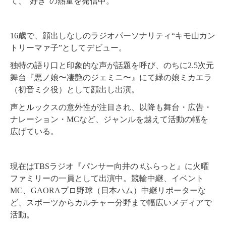
て、“好き”の熱量を発信中。
16歳で、顔出しなしのラジオパーソナリティ“キモ山カン
トリーマァ子”としてデビュー。
独特の語り口と印象的な声が話題を呼び、のちに2.5次元
舞台『悪ノ娘〜凄艶のジェミニ〜』にて緑の娘ミカエラ
（初音ミク役）として顔出し出演。
声とルックスの意外性が注目され、以降も舞台・広告・
ナレーション・MCなど、ジャンルを越えて活動の幅を
広げている。
現在はTBSラジオ『パンサー向井の #ふらっと』に火曜
ファミリーの一員として出演中。競輪中継、イベント
MC、GAORAプロ野球（日本ハム）中継リポーターな
ど、スポーツからカルチャー分野まで幅広いメディアで
活動。