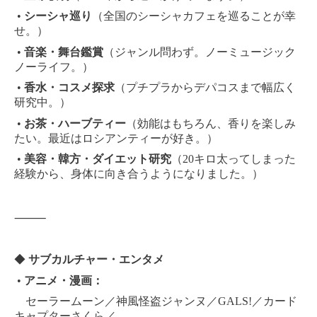
•
シーシャ巡り
（全国のシーシャカフェを巡ることが幸
せ。）
•
音楽・舞台鑑賞
（ジャンル問わず。ノーミュージック
ノーライフ。）
•
香水・コスメ探求
（プチプラからデパコスまで幅広く
研究中。）
•
お茶・ハーブティー
（効能はもちろん、香りを楽しみ
たい。最近はロシアンティーが好き。）
•
美容・韓方・ダイエット研究
（20キロ太ってしまった
経験から、身体に向き合うようになりました。）
⸻
◆
サブカルチャー・エンタメ
•
アニメ・漫画：
セーラームーン／神風怪盗ジャンヌ／GALS!／カード
キャプターさくら／