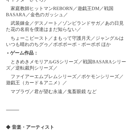
家庭教師ヒットマンREBORN／遊戯王DM／戦国
BASARA／金色のガッシュ／
武装錬金／デスノート／ゾンビランドサガ／あの日見
た花の名前を僕達はまだ知らない／
ちょーこビースト／まもって守護月天／ジャングルは
いつも晴れのちグゥ／ボボボーボ・ボーボボ ほか
•
ゲーム作品：
ときめきメモリアルGSシリーズ／戦国BASARAシリー
ズ／逆転裁判シリーズ／
ファイアーエムブレムシリーズ／ポケモンシリーズ／
遊戯王（カード＆アニメ）／
マブラヴ／君が望む永遠／鬼畜眼鏡 など
⸻
◆
音楽・アーティスト