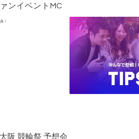
R ファンイベントMC
出演！
ト大阪 競輪祭 予想会