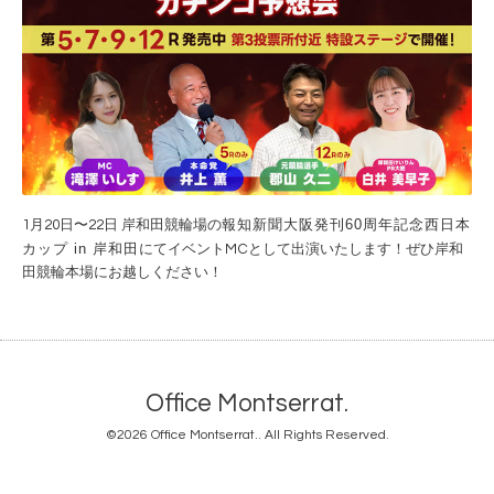
報知新聞大阪発刊60周年記念
西日本
1月20日〜22日
岸和田競輪場の
カップ in 岸和田
にてイベントMCとして出演いたします！ぜひ岸和
田競輪本場にお越しください！
Office Montserrat.
©2026
Office Montserrat.
. All Rights Reserved.