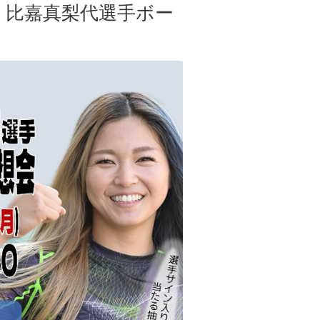
ン 比嘉真梨代選手ボー