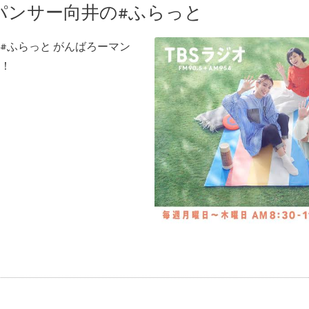
オ パンサー向井の#ふらっと
井の#ふらっと がんばろーマン
！