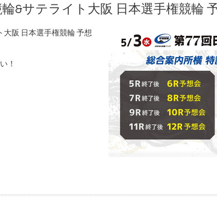
田競輪&サテライト大阪 日本選手権競輪 
ト大阪 日本選手権競輪 予想
い！